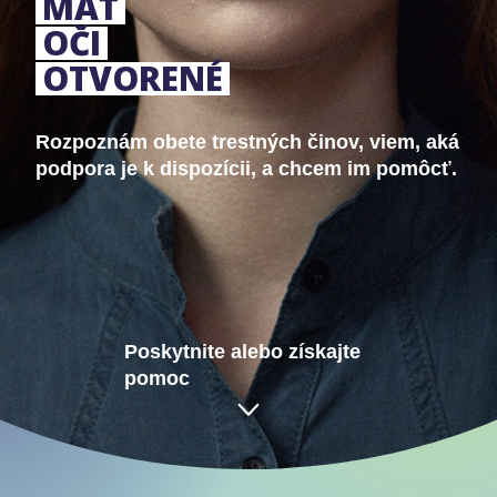
MAŤ
OČI
OTVORENÉ
Rozpoznám obete trestných činov, viem, aká
podpora je k dispozícii, a chcem im pomôcť.
Poskytnite alebo získajte
pomoc